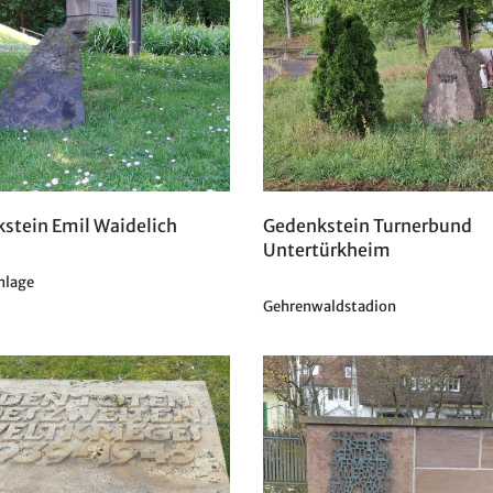
stein Emil Waidelich
Gedenkstein Turnerbund
Untertürkheim
nlage
Gehrenwaldstadion