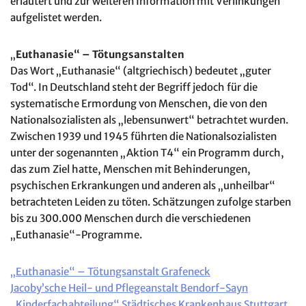
erläutert und zur weiteren Information mit Verlinkungen
aufgelistet werden.
„
Euthanasie“ – Tötungsanstalten
Das Wort „Euthanasie“ (altgriechisch) bedeutet „guter
Tod“. In Deutschland steht der Begriff jedoch für die
systematische Ermordung von Menschen, die von den
Nationalsozialisten als „lebensunwert“ betrachtet wurden.
Zwischen 1939 und 1945 führten die Nationalsozialisten
unter der sogenannten „Aktion T4“ ein Programm durch,
das zum Ziel hatte, Menschen mit Behinderungen,
psychischen Erkrankungen und anderen als „unheilbar“
betrachteten Leiden zu töten. Schätzungen zufolge starben
bis zu 300.000 Menschen durch die verschiedenen
„Euthanasie“-Programme.
„Euthanasie“ – Tötungsanstalt Grafeneck
Jacoby’sche Heil- und Pflegeanstalt Bendorf-Sayn
„Kinderfachabteilung“ Städtisches Krankenhaus Stuttgart