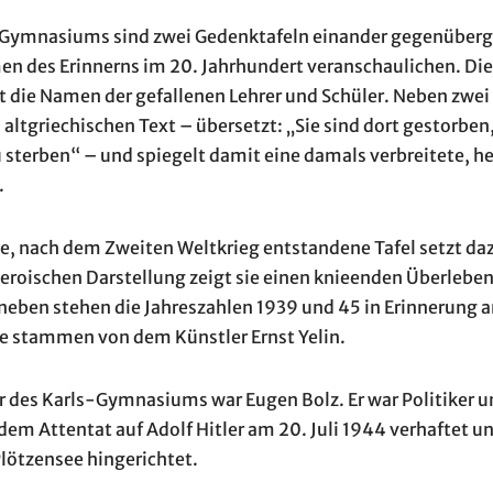
Gymnasiums sind zwei Gedenktafeln einander gegenüberges
en des Erinnerns im 20. Jahrhundert veranschaulichen. Die
t die Namen der gefallenen Lehrer und Schüler. Neben zwei
n altgriechischen Text – übersetzt: „Sie sind dort gestorben
 sterben“ – und spiegelt damit eine damals verbreitete, h
.
, nach dem Zweiten Weltkrieg entstandene Tafel setzt daz
 heroischen Darstellung zeigt sie einen knieenden Überlebe
aneben stehen die Jahreszahlen 1939 und 45 in Erinnerung 
e stammen von dem Künstler Ernst Yelin.
r des Karls-Gymnasiums war Eugen Bolz. Er war Politiker 
em Attentat auf Adolf Hitler am 20. Juli 1944 verhaftet u
lötzensee hingerichtet.