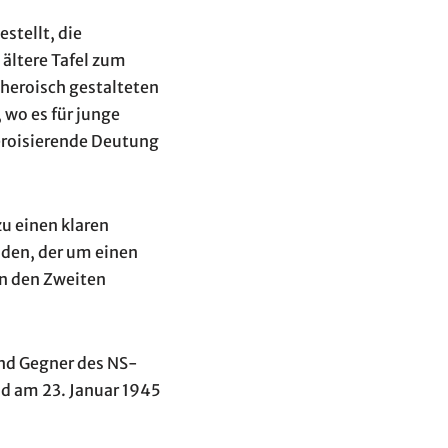
tellt, die
 ältere Tafel zum
 heroisch gestalteten
, wo es für junge
eroisierende Deutung
u einen klaren
nden, der um einen
an den Zweiten
und Gegner des NS-
nd am 23. Januar 1945