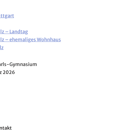
ttgart
lz – Landtag
olz – ehemaliges Wohnhaus
lz
 Karls-Gymnasium
rz 2026
ntakt