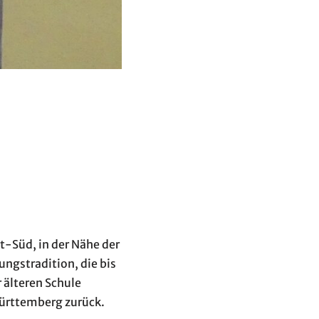
-Süd, in der Nähe der
ungstradition, die bis
 älteren Schule
Württemberg zurück.