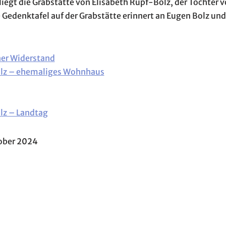
liegt die Grabstätte von Elisabeth Rupf-Bolz, der Tochter 
Gedenktafel auf der Grabstätte erinnert an Eugen Bolz und
er Widerstand
olz – ehemaliges Wohnhaus
lz – Landtag
tober 2024