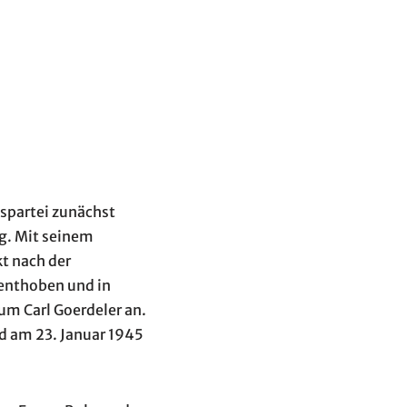
spartei zunächst
g. Mit seinem
t nach der
 enthoben und in
m Carl Goerdeler an.
d am 23. Januar 1945