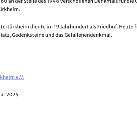
0 an der Stelle des 1946 verschollenen Denkmals für die G
türkheim.
Untertürkheim diente im 19 Jahrhundert als Friedhof. Heute
platz, Gedenksteine und das Gefallenendenkmal.
kheim e.V.
uar 2025