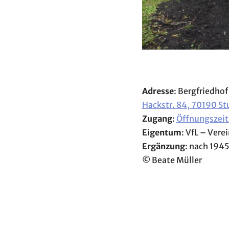
Adresse
: Bergfriedhof
Hackstr. 84, 70190 St
Zugang
:
Öffnungszeit
Eigentum
: VfL – Vere
Ergänzung
: nach 194
©
Beate Müller