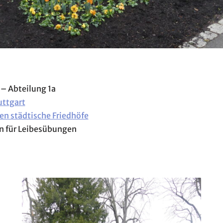
 – Abteilung 1a
uttgart
en städtische Friedhöfe
in für Leibesübungen
5