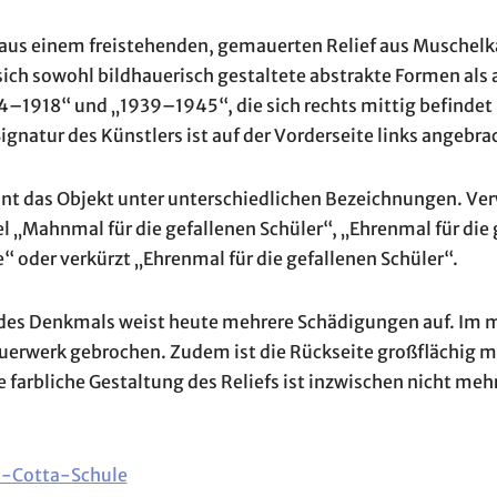
us einem freistehenden, gemauerten Relief aus Muschelka
ich sowohl bildhauerisch gestaltete abstrakte Formen als a
4–1918“ und „1939–1945“, die sich rechts mittig befindet 
ignatur des Künstlers ist auf der Vorderseite links angebra
heint das Objekt unter unterschiedlichen Bezeichnungen. V
el „Mahnmal für die gefallenen Schüler“, „Ehrenmal für die 
“ oder verkürzt „Ehrenmal für die gefallenen Schüler“.
des Denkmals weist heute mehrere Schädigungen auf. Im m
uerwerk gebrochen. Zudem ist die Rückseite großflächig mi
 farbliche Gestaltung des Reliefs ist inzwischen nicht me
n-Cotta-Schule