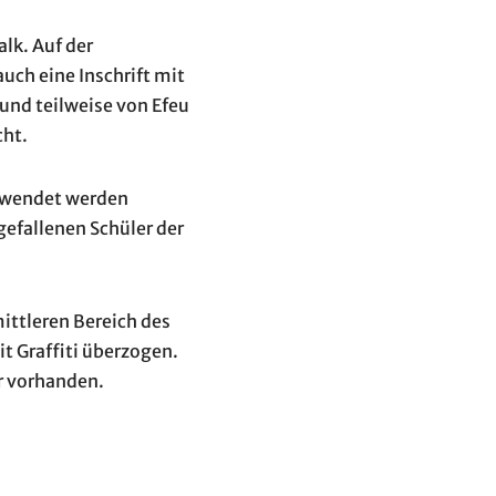
lk. Auf der
uch eine Inschrift mit
und teilweise von Efeu
cht.
erwendet werden
gefallenen Schüler der
ittleren Bereich des
t Graffiti überzogen.
hr vorhanden.