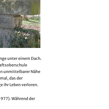
nge unter einem Dach.
haftsoberschule
 in unmittelbarer Nähe
kmal, das der
 ihr Leben verloren.
1977). Während der