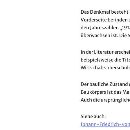
Das Denkmal besteht a
Vorderseite befinden s
den Jahreszahlen „191
überwachsen ist. Die S
In der Literatur ersc
beispielsweise die Tit
Wirtschaftsoberschule
Der bauliche Zustand 
Baukörpers ist das Ma
Auch die ursprüngliche
Siehe auch:
Johann-Friedrich-vo