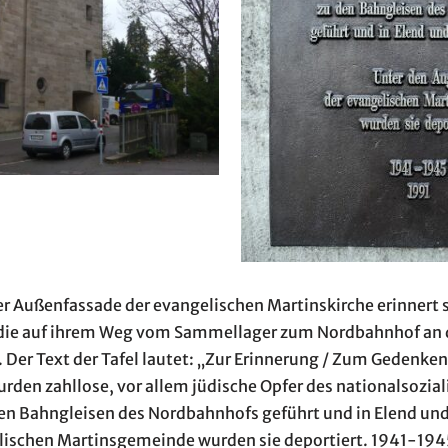
er Außenfassade der evangelischen Martinskirche erinnert s
die auf ihrem Weg vom Sammellager zum Nordbahnhof an d
 Der Text der Tafel lautet: „Zur Erinnerung / Zum Gedenke
urden zahllose, vor allem jüdische Opfer des nationalsozial
n Bahngleisen des Nordbahnhofs geführt und in Elend und
lischen Martinsgemeinde wurden sie deportiert. 1941-194