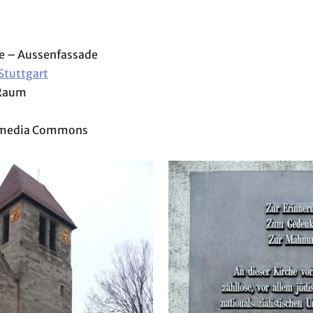
he – Aussenfassade
Stuttgart
 Raum
kimedia Commons