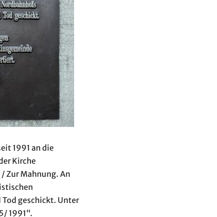
eit 1991 an die
er Kirche
n / Zur Mahnung. An
istischen
 Tod geschickt. Unter
5/ 1991“.