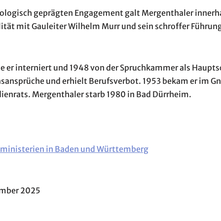
deologisch geprägten Engagement galt Mergenthaler inner
valität mit Gauleiter Wilhelm Murr und sein schroffer Führu
 er interniert und 1948 von der Spruchkammer als Hauptsc
onsansprüche und erhielt Berufsverbot. 1953 bekam er im 
ienrats. Mergenthaler starb 1980 in Bad Dürrheim.
sministerien in Baden und Württemberg
zember 2025