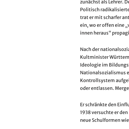
zunächst als Lehrer. De
Politisch radikalisier
trat er mit scharfer 
ein, wo er offen eine
innen heraus“ propagi
Nach der nationalsoz
Kultminister Württemb
Ideologie im Bildungs
Nationalsozialismus 
Kontrollsystem aufgeba
oder entlassen. Mergen
Er schränkte den Einfl
1938 versuchte er den
neue Schulformen wie 