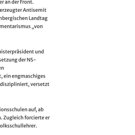
er an der Front.
überzeugter Antisemit
tembergischen Landtag
lamentarismus „von
isterpräsident und
setzung der NS-
en
t, ein engmaschiges
iszipliniert, versetzt
ionsschulen auf, ab
 Zugleich forcierte er
olksschullehrer.