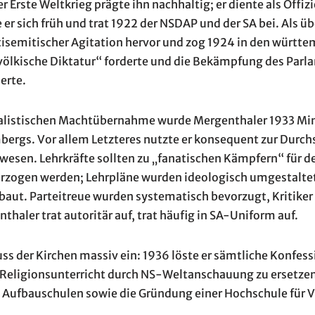
r Erste Weltkrieg prägte ihn nachhaltig; er diente als Offizi
te er sich früh und trat 1922 der NSDAP und der SA bei. Als 
antisemitischer Agitation hervor und zog 1924 in den würt
 „völkische Diktatur“ forderte und die Bekämpfung des Par
erte.
ialistischen Machtübernahme wurde Mergenthaler 1933 Min
ergs. Vor allem Letzteres nutzte er konsequent zur Durch
wesen. Lehrkräfte sollten zu „fanatischen Kämpfern“ für d
erzogen werden; Lehrpläne wurden ideologisch umgestalte
ut. Parteitreue wurden systematisch bevorzugt, Kritiker d
thaler trat autoritär auf, trat häufig in SA-Uniform auf.
uss der Kirchen massiv ein: 1936 löste er sämtliche Konfess
 Religionsunterricht durch NS-Weltanschauung zu ersetzen.
Aufbauschulen sowie die Gründung einer Hochschule für V