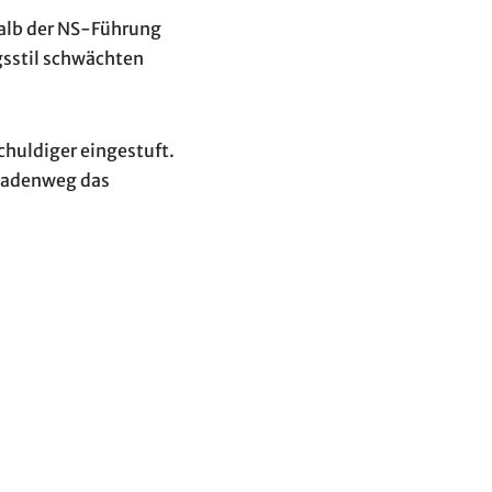
halb der NS-Führung
ngsstil schwächten
huldiger eingestuft.
Gnadenweg das