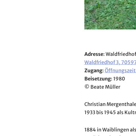
Adresse
: Waldfriedho
Waldfriedhof 3, 70597
Zugang
:
Öffnungszeit
Beisetzung
: 1980
© Beate Müller
Christian Mergenthale
1933 bis 1945 als Kult
1884 in Waiblingen al