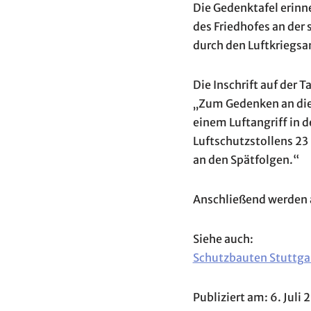
Die Gedenktafel erinne
des Friedhofes an der 
durch den Luftkriegsa
Die Inschrift auf der Ta
„Zum Gedenken an die
einem Luftangriff in 
Luftschutzstollens 23
an den Spätfolgen.“
Anschließend werden a
Siehe auch:
Schutzbauten Stuttgart
Publiziert am: 6. Juli