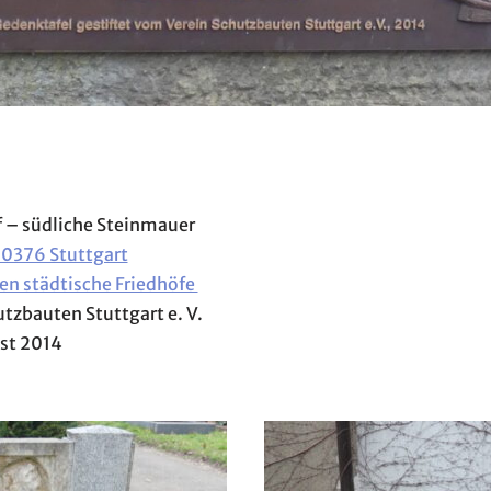
f – südliche Steinmauer
70376 Stuttgart
en städtische Friedhöfe
utzbauten Stuttgart e. V.
ust 2014