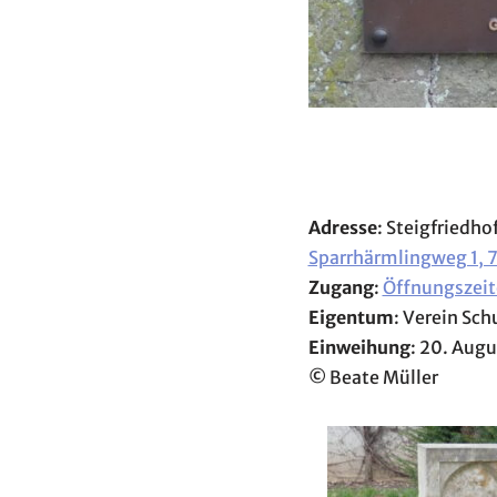
Adresse
: Steigfriedho
Sparrhärmlingweg 1, 
Zugang
:
Öffnungszeit
Eigentum
: Verein Sch
Einweihung
: 20. Aug
©
Beate Müller