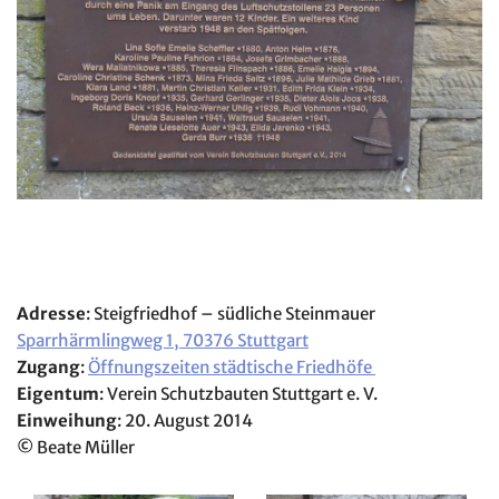
Adresse
: Steigfriedhof – südliche Steinmauer
Sparrhärmlingweg 1, 70376 Stuttgart
Zugang
:
Öffnungszeiten städtische Friedhöfe
Eigentum
: Verein Schutzbauten Stuttgart e. V.
Einweihung
: 20. August 2014
©
Beate Müller